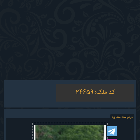
کد ملک:
24659
درخواست مشاوره