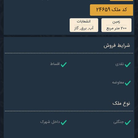
کد ملک
24659
زمین
انشعابات
200 متر مربع
آب, برق, گاز
شرایط فروش
نقدی
اقساط
معاوضه
نوع ملک
جنگلی
داخل شهرک