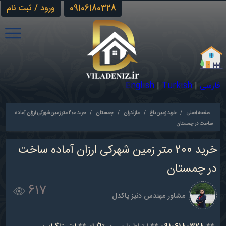
09106180328
ورود / ثبت نام
فارسی
|
Turkish
|
English
صفحه اصلی
/
خرید زمین باغ
/
مازندران
/
چمستان
/
خرید 200 متر زمین شهرکی ارزان آماده
ساخت در چمستان
خرید 200 متر زمین شهرکی ارزان آماده ساخت
در چمستان
617
مشاور مهندس دنیز پاکدل