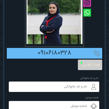
09106180328
چت آنلاین
نام و نام خانوادگی:
شماره موبایل: