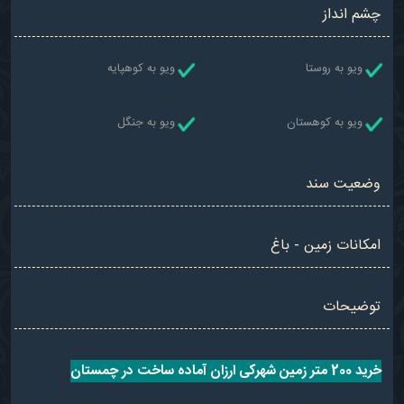
چشم انداز
ویو به روستا
ویو به کوهپایه
ویو به کوهستان
ویو به جنگل
وضعیت سند
امکانات زمین - باغ
توضیحات
خرید 200 متر زمین شهرکی ارزان آماده ساخت در چمستان