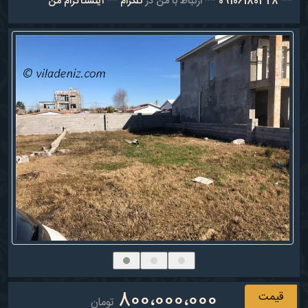
**
09106180328
** ارتباط با من در
تلگرام
**
اینستاگرام من
800،000،000
قیمت
تومان