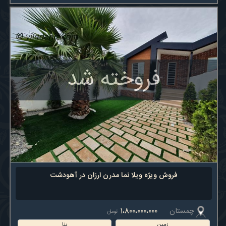
فروخته شد
فروش ویژه ویلا نما مدرن ارزان در آهودشت
چمستان
1،800،000،000
تومان
زمین
بنا