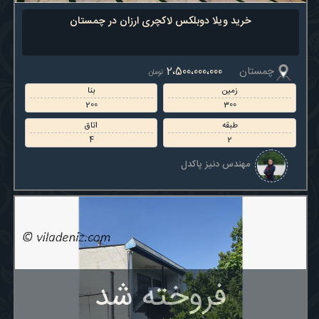
خرید ویلا دوبلکس لاکچری ارزان در چمستان
چمستان
2،500،000،000
تومان
زمین
بنا
200
300
طبقه
اتاق
4
2
مهندس دنیز پاکدل
فروخته شد