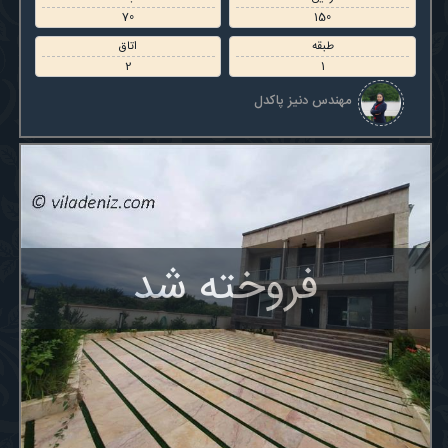
70
150
طبقه
اتاق
2
1
مهندس دنیز پاکدل
فروخته شد