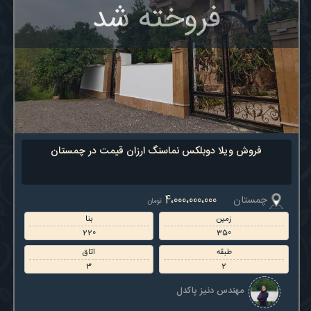
فروخته شد
فروش ویلا دوبلکس نماسنگ ارزان قیمت در چمستان
چمستان
4،000،000،000
تومان
زمین
بنا
220
350
طبقه
اتاق
3
2
مهندس دنیز پاکدل