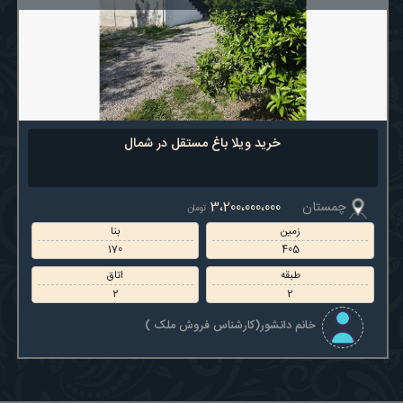
خرید ویلا باغ مستقل در شمال
چمستان
3،200،000،000
تومان
زمین
بنا
170
405
طبقه
اتاق
2
2
خانم دانشور(کارشناس فروش ملک )