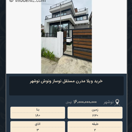
خرید ویلا مدرن مستقل نوساز ونوش نوشهر
نوشهر
16،000،000،000
تومان
زمین
بنا
180
230
طبقه
اتاق
3
2