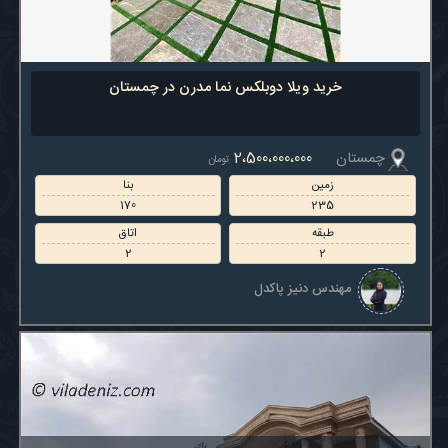
خرید ویلا دوبلکس نما مدرن در چمستان
چمستان
2،500،000،000
تومان
زمین
بنا
170
235
طبقه
اتاق
2
2
مهندس دنیز پاکدل