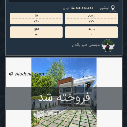
نوشهر
18،000،000،000
تومان
زمین
بنا
280
230
طبقه
اتاق
3
2
مهندس دنیز پاکدل
فروخته شد